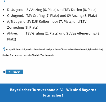
D- Jugend: SV Anzing (6. Platz) und TSV Dorfen (8. Platz)
C- Jugend: TSV Grafing (7. Platz) und SV Anzing (8. Platz)
A/B Jugend: SV DJK Kolbermoor (7. Platz) und TSV
Zorneding (8. Platz)
Aktive: TSV Grafing (2. Platz) und SpVgg Altenerding (8.
Platz)
*)
es qualifizieren sich jeweils die erst- und zweitplatzierten Teams jeder Altersklasse (C,A/B und Aktive)
für den Start am 29.11.2025 im Finale in Tirschenreuth
◀️
Zurück
Bayerischer Turnverband e. V. - Wir sind Bayerns
Fitmacher!