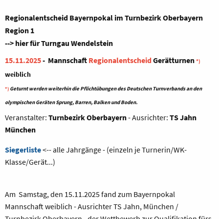
Regionalentscheid Bayernpokal im Turnbezirk Oberbayern
Region 1
--> hier für Turngau Wendelstein
15.11.2025
-
Mannschaft
Regionalentscheid
Gerätturnen
*)
weiblich
Geturnt werden weiterhin die Pflichtübungen des Deutschen Turnverbands an den
*)
olympischen Geräten Sprung, Barren, Balken und Boden.
Veranstalter:
Turnbezirk Oberbayern
- Ausrichter:
TS Jahn
München
Siegerliste
<-- alle Jahrgänge - (einzeln je Turnerin/WK-
Klasse/Gerät...)
Am Samstag, den 15.11.2025 fand zum Bayernpokal
Mannschaft weiblich - Ausrichter TS Jahn, München /
Turnbezirk Oberbayern - der Wettbewerb zur Qualifikation fürs