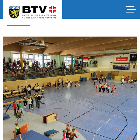
◀️
Zurück