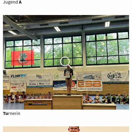
Jugend
A
Tu
rnerin