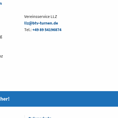
n
Vereinsservice LLZ
llz@btv-turnen.de
Tel.:
+49 89 54196874
ng
nz
cher!