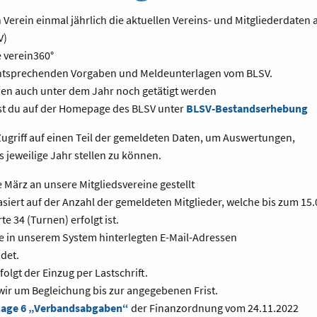
erein einmal jähr­lich die aktu­el­len Vereins- und Mitglie­der­da­ten 
V)
 verein360°
e entsprechenden Vorgaben und Meldeunterlagen vom BLSV.
 auch unter dem Jahr noch getätigt werden
st du auf der Homepage des BLSV unter
BLSV-Bestandserhebung
Zugriff auf einen Teil der gemeldeten Daten, um Auswertungen,
 jeweilige Jahr stellen zu können.
 März an unsere Mitgliedsvereine gestellt
iert auf der Anzahl der gemeldeten Mitglieder, welche bis zum 15.
e 34 (Turnen) erfolgt ist.
e in unserem System hinterlegten E-Mail-Adressen
det.
olgt der Einzug per Lastschrift.
ir um Begleichung bis zur angegebenen Frist.
lage 6 „Verbandsabgaben“
der Finanzordnung vom 24.11.2022